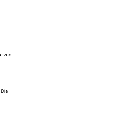
ge von
 Die