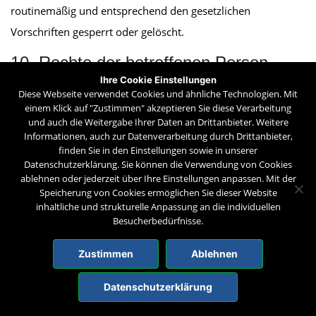
routinemäßig und entsprechend den gesetzlichen
Vorschriften gesperrt oder gelöscht.
10. Rechte der betroffenen Person
Ihre Cookie Einstellungen
a) Recht auf Bestätigung
Diese Webseite verwendet Cookies und ähnliche Technologien. Mit
einem Klick auf "Zustimmen" akzeptieren Sie diese Verarbeitung
Jede betroffene Person hat das vom Europäischen
und auch die Weitergabe Ihrer Daten an Drittanbieter. Weitere
Richtlinien- und Verordnungsgeber eingeräumte Recht,
Informationen, auch zur Datenverarbeitung durch Drittanbieter,
finden Sie in den Einstellungen sowie in unserer
von dem für die Verarbeitung Verantwortlichen eine
Datenschutzerklärung. Sie können die Verwendung von Cookies
Bestätigung darüber zu verlangen, ob sie betreffende
ablehnen oder jederzeit über Ihre Einstellungen anpassen. Mit der
Speicherung von Cookies ermöglichen Sie dieser Website
personenbezogene Daten verarbeitet werden. Möchte
inhaltliche und strukturelle Anpassung an die individuellen
eine betroffene Person dieses Bestätigungsrecht in
Besucherbedürfnisse.
Anspruch nehmen, kann sie sich hierzu jederzeit an
Zustimmen
Ablehnen
einen Mitarbeiter des für die Verarbeitung
Verantwortlichen wenden.
Datenschutzerklärung
b) Recht auf Auskunft