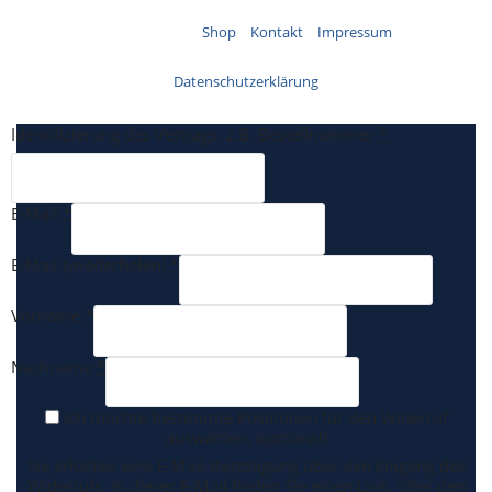
© 2026 SysKon |
Shop
|
Kontakt
|
Impressum
|
Datenschutzerklärung
Identifizierung des Vertrags, z.B. Bestellnummer
*
E-Mail
*
E-Mail (wiederholen)
*
Vorname
*
Nachname
*
Ich möchte bestimmte Positionen für den Widerruf
auswählen.
(optional)
Sie erhalten eine E-Mail-Bestätigung über den Eingang des
Widerrufs. In dieser E-Mail finden Sie einen Link, über den