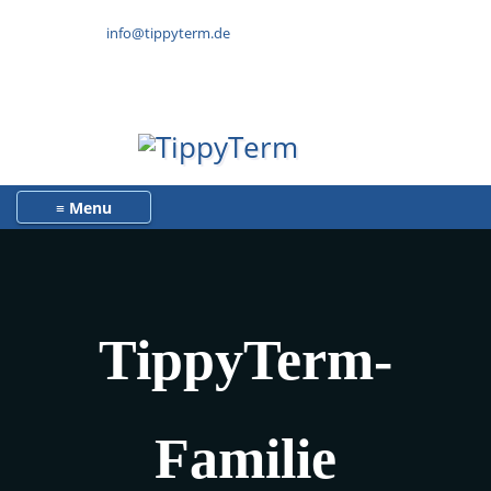
info@tippyterm.de
E-Mail:
Telefon: +49 7531 28225-0
Toggle navigation
TippyTerm-
Familie